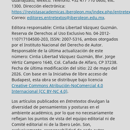
Guanajuato, México. Teléfono: +52 477 710 0600, ext.
1300. Dirección electrónica:
https://revistasacademicas.iberoleon.mx/index.php/entrete
Correo:
editores.entretextos@iberoleon.edu.mx
.
Editora responsable: Cintia Libertad Vázquez Guzmán.
Reserva de Derechos al Uso Exclusivo No. 04-2012-
110717104500-203, ISSN: 2007-5316, ambos otorgados
por el Instituto Nacional del Derecho de Autor.
Responsable de la última actualización de este
número: Cintia Libertad Vázquez Guzmán, Blvr. Jorge
Vértiz Campero 1640, Col. Cañada de Alfaro, CP 37238.
Fecha de última modificación del sitio: 22 de mayo del
2026. Con base en la Iniciativa de libre acceso de
Budapest, esta obra se distribuye bajo licencia
Creative Commons Atribución-NoComercial 4.0
Internacional (CC BY-NC 4.0)
.
Los artículos publicados en
Entretextos
divulgan la
diversidad de pensamientos y posturas en el
ambiente académico, por lo que no necesariamente
reflejan los puntos de vista del equipo editorial ni de
Comité editorial ni de la Ibero León. Son,