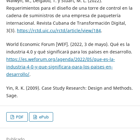
Walwyn, M., Delgado, T. y Stuart, M. L. (2022).
Requerimientos para el diseño de una torre de control en la
cadena de suministros de una empresa de paquetería
internacional. Revista Cubana de Transformación Digital,
3(3).
https://rctd.uic.cu/rctd/article/view/184
.
World Economic Forum [WEF]. (2022, 3 de mayo). Qué es la
industria 4.0 y qué significará para los países en desarrollo.
https://es.weforum.org/agenda/2022/05/que-es-la-
industria-4-0-y-que-significara-para-los-paises-en-
desarrollo/
.
Yin, R. K. (2009). Case Study Research: Design and Methods.
Sage.
PDF
ePub
Publicado