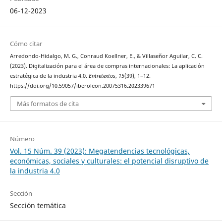
06-12-2023
Cómo citar
Arredondo-Hidalgo, M. G., Conraud Koellner, E., & Villaseñor Aguilar, C. C.
(2023). Digitalización para el área de compras internacionales: La aplicación
estratégica de la industria 4.0.
Entretextos
,
15
(39), 1–12.
https://doi.org/10.59057/iberoleon.20075316.202339671
Más formatos de cita
Número
Vol. 15 Núm. 39 (2023): Megatendencias tecnológicas,
económicas, sociales y culturales: el potencial disruptivo de
la industria 4.0
Sección
Sección temática