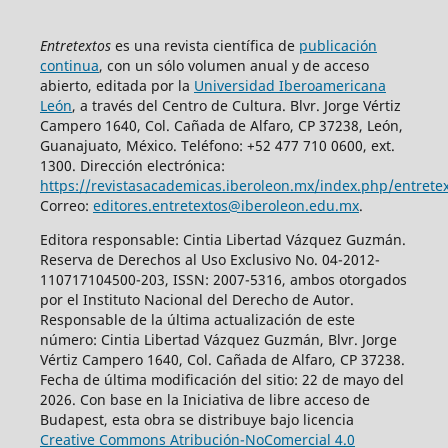
Entretextos
es una revista científica de
publicación
continua
, con un sólo volumen anual y de acceso
abierto, editada por la
Universidad Iberoamericana
León
, a través del Centro de Cultura. Blvr. Jorge Vértiz
Campero 1640, Col. Cañada de Alfaro, CP 37238, León,
Guanajuato, México. Teléfono: +52 477 710 0600, ext.
1300. Dirección electrónica:
https://revistasacademicas.iberoleon.mx/index.php/entrete
Correo:
editores.entretextos@iberoleon.edu.mx
.
Editora responsable: Cintia Libertad Vázquez Guzmán.
Reserva de Derechos al Uso Exclusivo No. 04-2012-
110717104500-203, ISSN: 2007-5316, ambos otorgados
por el Instituto Nacional del Derecho de Autor.
Responsable de la última actualización de este
número: Cintia Libertad Vázquez Guzmán, Blvr. Jorge
Vértiz Campero 1640, Col. Cañada de Alfaro, CP 37238.
Fecha de última modificación del sitio: 22 de mayo del
2026. Con base en la Iniciativa de libre acceso de
Budapest, esta obra se distribuye bajo licencia
Creative Commons Atribución-NoComercial 4.0