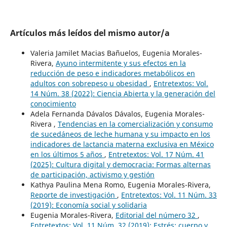
Artículos más leídos del mismo autor/a
Valeria Jamilet Macias Bañuelos, Eugenia Morales-
Rivera,
Ayuno intermitente y sus efectos en la
reducción de peso e indicadores metabólicos en
adultos con sobrepeso u obesidad
,
Entretextos: Vol.
14 Núm. 38 (2022): Ciencia Abierta y la generación del
conocimiento
Adela Fernanda Dávalos Dávalos, Eugenia Morales-
Rivera ,
Tendencias en la comercialización y consumo
de sucedáneos de leche humana y su impacto en los
indicadores de lactancia materna exclusiva en México
en los últimos 5 años
,
Entretextos: Vol. 17 Núm. 41
(2025): Cultura digital y democracia: Formas alternas
de participación, activismo y gestión
Kathya Paulina Mena Romo, Eugenia Morales-Rivera,
Reporte de investigación
,
Entretextos: Vol. 11 Núm. 33
(2019): Economía social y solidaria
Eugenia Morales-Rivera,
Editorial del número 32
,
Entretextos: Vol. 11 Núm. 32 (2019): Estrés: cuerpo y